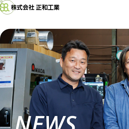
N
E
W
S