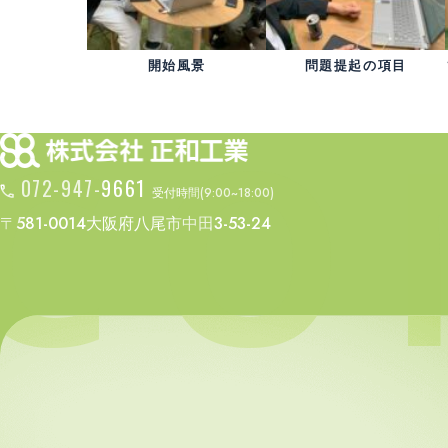
開始風景
問題提起の項目
072-947-9661
受付時間(9:00~18:00)
〒581-0014
大阪府八尾市中田
3-53-24